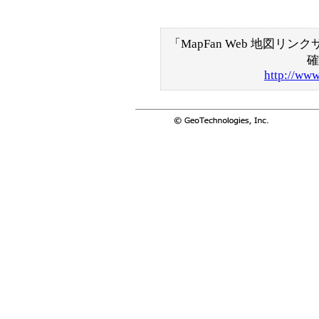
「MapFan Web 地図
確
http://ww