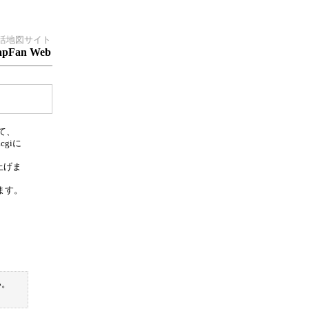
活地図サイト
pFan Web
て、
.cgiに
上げま
します。
い。