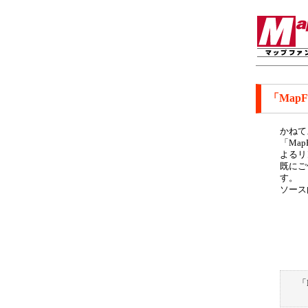
「Map
かねて
「Ma
よるリ
既にご
す。
ソース
「