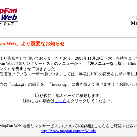
生
Ma
Fan Web」より重要なお知らせ
より告知させて頂いておりましたとおり、2003年11月20日（木）を持ちまし
pFan Web 地図リンクサービス」のメニューから、「
左メニューなし版
」（link
ンク）を
廃止
させて頂きました。
使用頂いているユーザー様につきましては、早急にURLの変更をお願い申し
内の「link.cgi」の部分を、「index.cgi」に書き換えて頂けますようお願い
15
秒後に、地図ページに移動します。
移動しない場合は
こちら
をクリックしてください。
MapFan Web 地図リンクサービス」についての詳細はこちらをご確認くださ
http://www.mapfan.com/mfwlink/