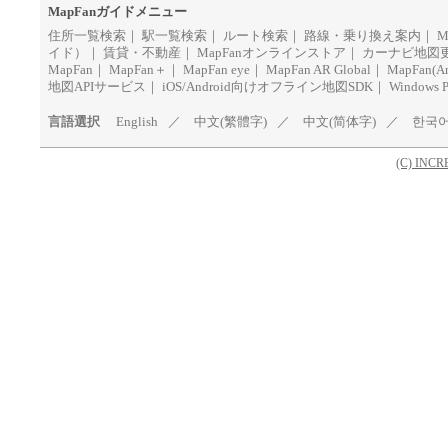
MapFanガイドメニュー
住所一覧検索
｜
駅一覧検索
｜
ルート検索
｜
路線・乗り換え案内
｜
M
イド）
｜
賃貸・不動産
｜
MapFanオンラインストア
｜
カーナビ地図
MapFan
｜
MapFan＋
｜
MapFan eye
｜
MapFan AR Global
｜
MapFan(A
地図APIサービス
｜
iOS/Android向けオフライン地図SDK
｜
Window
言語選択
English
／
中文(繁體字)
／
中文(简体字)
／
한국
(C) INC